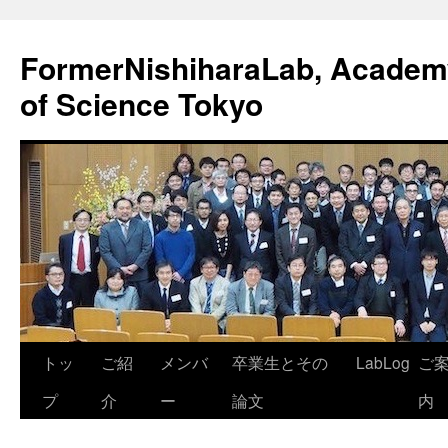
FormerNishiharaLab, Academy 
of Science Tokyo
コ
トッ
ご紹
メンバ
卒業生とその
LabLog
ご
ン
プ
介
ー
論文
内
テ