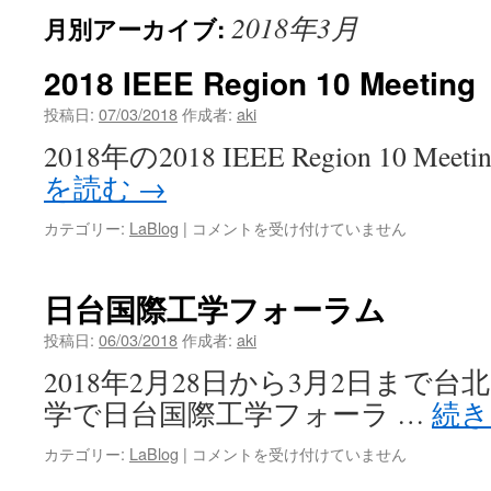
2018年3月
月別アーカイブ:
ン
ツ
2018 IEEE Region 10 Meeting
へ
投稿日:
07/03/2018
作成者:
aki
2018年の2018 IEEE Region 10 Mee
ス
を読む
→
キ
2018
カテゴリー:
LaBlog
|
コメントを受け付けていません
ッ
IEEE
Region
プ
10
日台国際工学フォーラム
Meeting
は
投稿日:
06/03/2018
作成者:
aki
2018年2月28日から3月2日まで
学で日台国際工学フォーラ …
続
日
カテゴリー:
LaBlog
|
コメントを受け付けていません
台