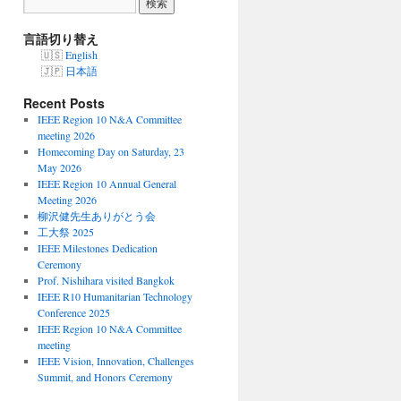
言語切り替え
English
日本語
Recent Posts
IEEE Region 10 N&A Committee
meeting 2026
Homecoming Day on Saturday, 23
May 2026
IEEE Region 10 Annual General
Meeting 2026
柳沢健先生ありがとう会
工大祭 2025
IEEE Milestones Dedication
Ceremony
Prof. Nishihara visited Bangkok
IEEE R10 Humanitarian Technology
Conference 2025
IEEE Region 10 N&A Committee
meeting
IEEE Vision, Innovation, Challenges
Summit, and Honors Ceremony