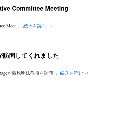
tive Committee Meeting
ttee Meeti …
続きを読む
→
amageが訪問してくれました
hi Gamageが西原明法教授を訪問 …
続きを読む
→