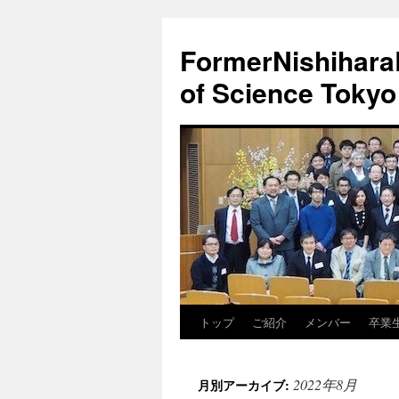
FormerNishiharaL
of Science Tokyo
トップ
ご紹介
メンバー
卒業
コ
ン
2022年8月
月別アーカイブ:
テ