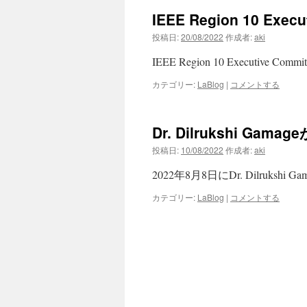
IEEE Region 10 Execu
ン
投稿日:
20/08/2022
作成者:
aki
ツ
IEEE Region 10 Executive Commi
へ
カテゴリー:
LaBlog
|
コメントする
ス
キ
Dr. Dilrukshi G
ッ
投稿日:
10/08/2022
作成者:
aki
2022年8月8日にDr. Dilruks
プ
カテゴリー:
LaBlog
|
コメントする