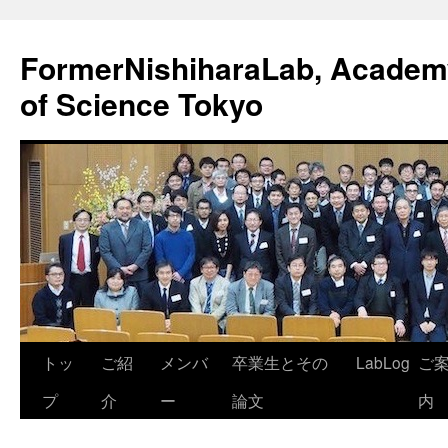
FormerNishiharaLab, Academy 
of Science Tokyo
コ
トッ
ご紹
メンバ
卒業生とその
LabLog
ご
ン
プ
介
ー
論文
内
テ