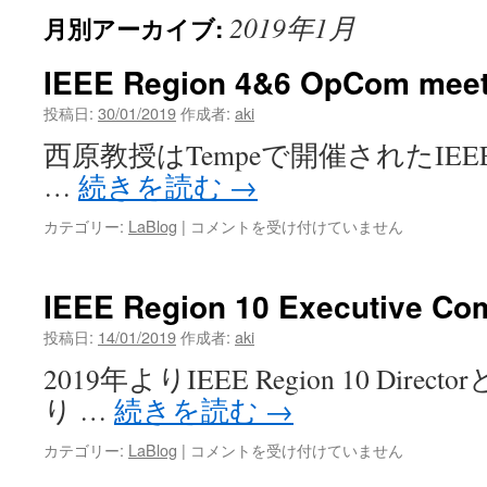
2019年1月
月別アーカイブ:
ン
ツ
IEEE Region 4&6 OpCom meet
へ
投稿日:
30/01/2019
作成者:
aki
西原教授はTempeで開催されたIEEE Re
ス
…
続きを読む
→
キ
IEEE
カテゴリー:
LaBlog
|
コメントを受け付けていません
ッ
Region
4&6
プ
OpCom
IEEE Region 10 Executive Co
meeting
は
投稿日:
14/01/2019
作成者:
aki
2019年よりIEEE Region 10 Dir
り …
続きを読む
→
IEEE
カテゴリー:
LaBlog
|
コメントを受け付けていません
Region