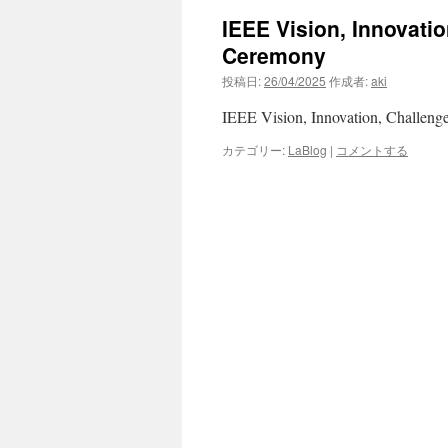
IEEE Vision, Innovati
ン
Ceremony
ツ
投稿日:
26/04/2025
作成者:
aki
へ
IEEE Vision, Innovation, Challe
ス
カテゴリー:
LaBlog
|
コメントする
キ
ッ
プ