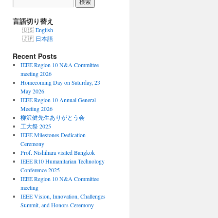
言語切り替え
English
日本語
Recent Posts
IEEE Region 10 N&A Committee
meeting 2026
Homecoming Day on Saturday, 23
May 2026
IEEE Region 10 Annual General
Meeting 2026
柳沢健先生ありがとう会
工大祭 2025
IEEE Milestones Dedication
Ceremony
Prof. Nishihara visited Bangkok
IEEE R10 Humanitarian Technology
Conference 2025
IEEE Region 10 N&A Committee
meeting
IEEE Vision, Innovation, Challenges
Summit, and Honors Ceremony