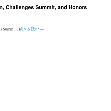
on, Challenges Summit, and Honors
nges Summ …
続きを読む
→