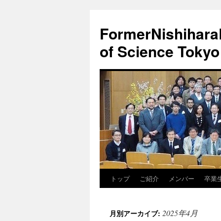
FormerNishiharaL
of Science Tokyo
トップ
ご紹介
メンバー
卒業
コ
ン
2025年4月
月別アーカイブ:
テ