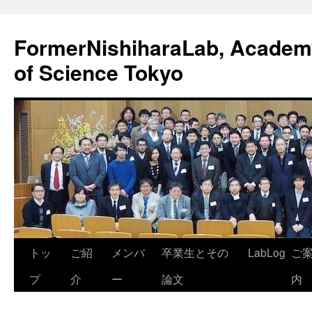
FormerNishiharaLab, Academy 
of Science Tokyo
コ
トッ
ご紹
メンバ
卒業生とその
LabLog
ご
ン
プ
介
ー
論文
内
テ