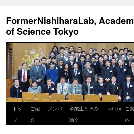
FormerNishiharaLab, Academy 
of Science Tokyo
コ
トッ
ご紹
メンバ
卒業生とその
LabLog
ご
ン
プ
介
ー
論文
内
テ