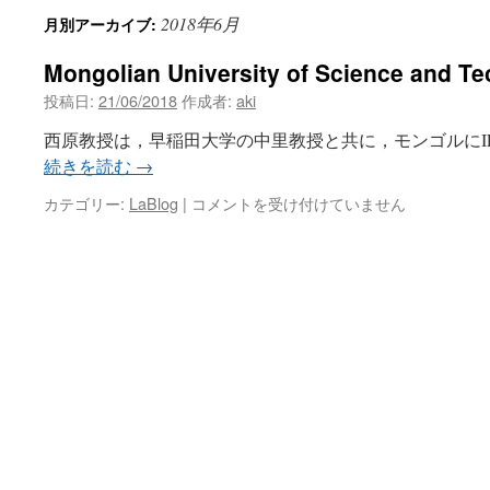
2018年6月
月別アーカイブ:
ン
Mongolian University of Science and T
ツ
投稿日:
21/06/2018
作成者:
aki
へ
西原教授は，早稲田大学の中里教授と共に，モンゴルにIE
ス
続きを読む
→
キ
Mongolian
カテゴリー:
LaBlog
|
コメントを受け付けていません
University
ッ
of
Science
プ
and
Technology
は