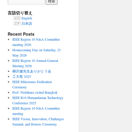
言語切り替え
English
日本語
Recent Posts
IEEE Region 10 N&A Committee
meeting 2026
Homecoming Day on Saturday, 23
May 2026
IEEE Region 10 Annual General
Meeting 2026
柳沢健先生ありがとう会
工大祭 2025
IEEE Milestones Dedication
Ceremony
Prof. Nishihara visited Bangkok
IEEE R10 Humanitarian Technology
Conference 2025
IEEE Region 10 N&A Committee
meeting
IEEE Vision, Innovation, Challenges
Summit, and Honors Ceremony