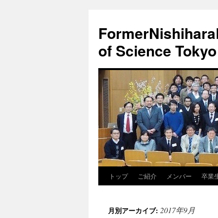
FormerNishiharaL
of Science Tokyo
トップ
ご紹介
メンバー
卒業
コ
ン
2017年9月
月別アーカイブ:
テ