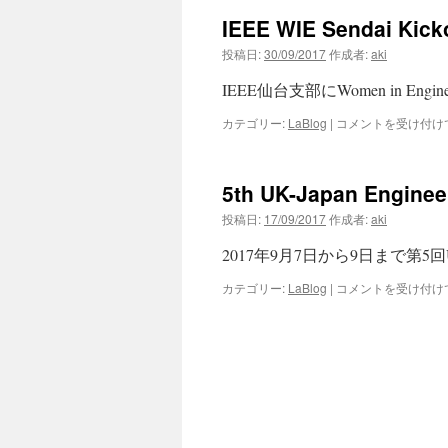
IEEE WIE Sendai Kicko
ン
投稿日:
30/09/2017
作成者:
aki
ツ
IEEE仙台支部にWomen in Engineer
へ
IEEE
カテゴリー:
LaBlog
|
コメントを受け付け
WIE
ス
Sendai
Kickoff
キ
5th UK-Japan Enginee
は
ッ
投稿日:
17/09/2017
作成者:
aki
2017年9月7日から9日まで第5回UK-Ja
プ
5th
カテゴリー:
LaBlog
|
コメントを受け付け
UK-
Japan
Engineering
Education
League
Workshop
は