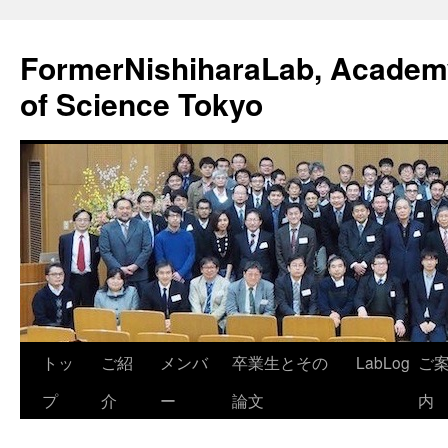
FormerNishiharaLab, Academy 
of Science Tokyo
コ
トッ
ご紹
メンバ
卒業生とその
LabLog
ご
ン
プ
介
ー
論文
内
テ