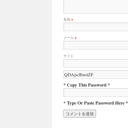
名前
※
メール
※
サイト
* Copy This Password *
* Type Or Paste Password Here *