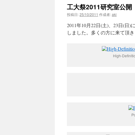
工大祭2011研究室公開
ン
投稿日:
25/10/2011
作成者:
aki
ツ
2011年10月22日(土)、2
へ
しました。多くの方に来て頂き
ス
キ
High-Definiti
ッ
プ
Po