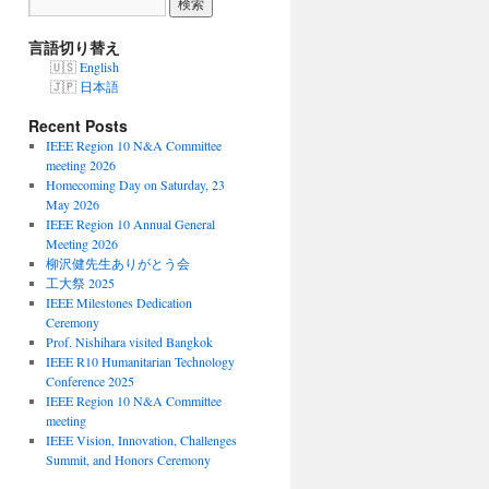
言語切り替え
English
日本語
Recent Posts
IEEE Region 10 N&A Committee
meeting 2026
Homecoming Day on Saturday, 23
May 2026
IEEE Region 10 Annual General
Meeting 2026
柳沢健先生ありがとう会
工大祭 2025
IEEE Milestones Dedication
Ceremony
Prof. Nishihara visited Bangkok
IEEE R10 Humanitarian Technology
Conference 2025
IEEE Region 10 N&A Committee
meeting
IEEE Vision, Innovation, Challenges
Summit, and Honors Ceremony