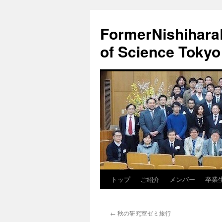
FormerNishiharaL
of Science Tokyo
トップ
ご紹介
メンバー
卒業
コ
ン
←
秋の研究室ゼミ旅行
テ