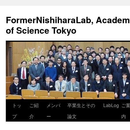
FormerNishiharaLab, Academy 
of Science Tokyo
コ
トッ
ご紹
メンバ
卒業生とその
LabLog
ご
ン
プ
介
ー
論文
内
テ