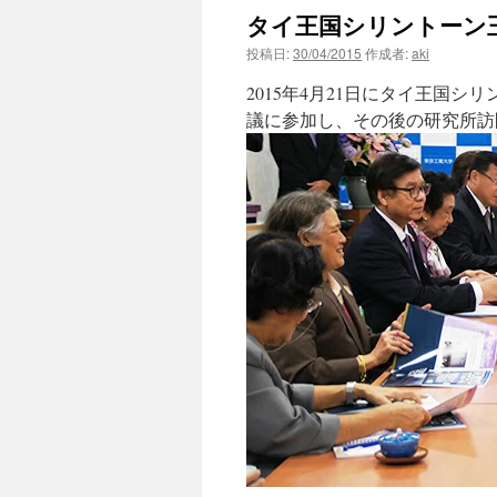
タイ王国シリントーン
ン
投稿日:
30/04/2015
作成者:
aki
ツ
2015年4月21日にタイ王国
へ
議に参加し、その後の研究所訪
ス
キ
ッ
プ