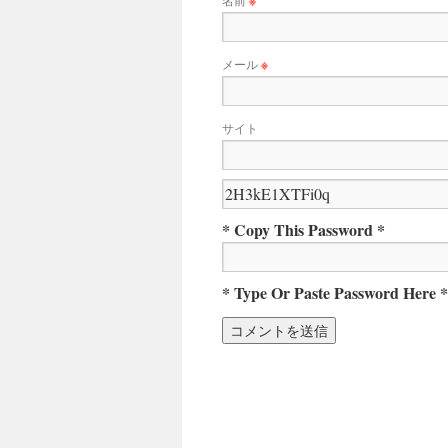
※
メール
※
サイト
* Copy This Password *
* Type Or Paste Password Here *