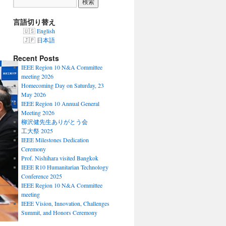
言語切り替え
English
日本語
Recent Posts
IEEE Region 10 N&A Committee
meeting 2026
Homecoming Day on Saturday, 23
May 2026
IEEE Region 10 Annual General
Meeting 2026
柳沢健先生ありがとう会
工大祭 2025
IEEE Milestones Dedication
Ceremony
Prof. Nishihara visited Bangkok
IEEE R10 Humanitarian Technology
Conference 2025
IEEE Region 10 N&A Committee
meeting
IEEE Vision, Innovation, Challenges
Summit, and Honors Ceremony