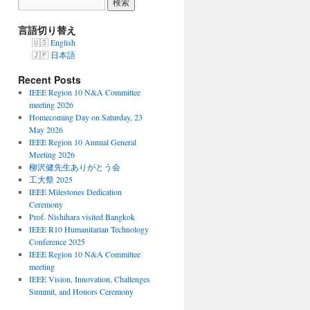
言語切り替え
English
日本語
Recent Posts
IEEE Region 10 N&A Committee
meeting 2026
Homecoming Day on Saturday, 23
May 2026
IEEE Region 10 Annual General
Meeting 2026
柳沢健先生ありがとう会
工大祭 2025
IEEE Milestones Dedication
Ceremony
Prof. Nishihara visited Bangkok
IEEE R10 Humanitarian Technology
Conference 2025
IEEE Region 10 N&A Committee
meeting
IEEE Vision, Innovation, Challenges
Summit, and Honors Ceremony