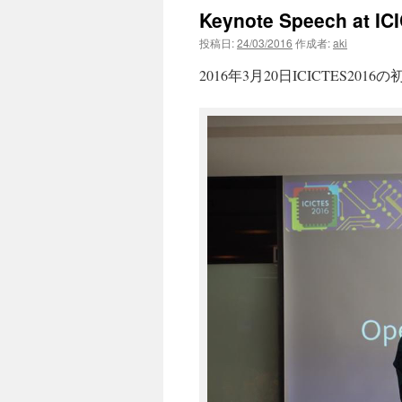
Keynote Speech at IC
ン
投稿日:
24/03/2016
作成者:
aki
ツ
2016年3月20日ICICTES2016の
へ
ス
キ
ッ
プ