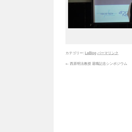
カテゴリー:
LaBlog
パーマリンク
←
西原明法教授 退職記念シンポジウム