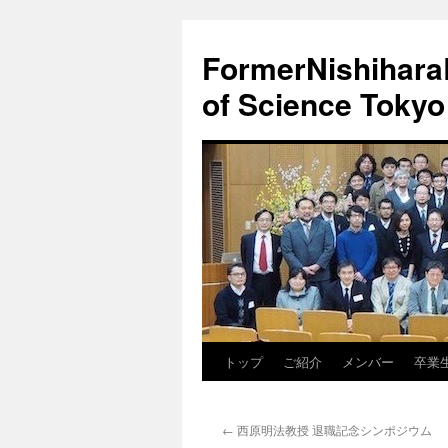
FormerNishiharaL
of Science Tokyo
トップ
ご紹介
メンバー
卒業
コ
ン
←
西原明法教授 退職記念シンポジウム
テ