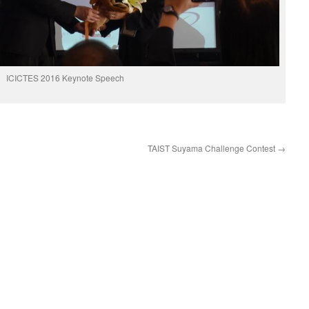
ICICTES 2016 Keynote Speech
TAIST Suyama Challenge Contest
→