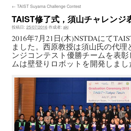
←
TAIST Suyama Challenge Contest
ン
TAIST修了式，須山チャレンジ
ツ
投稿日:
25/07/2016
作成者:
aki
へ
2016年7月21日(木)NSTDAにてT
ス
ました。西原教授は須山氏の代理
キ
ンジコンテスト優勝チームを表彰
ムは壁登りロボットを開発しまし
ッ
プ