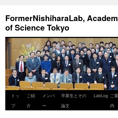
FormerNishiharaLab, Academy 
of Science Tokyo
コ
トッ
ご紹
メンバ
卒業生とその
LabLog
ご
ン
プ
介
ー
論文
内
テ