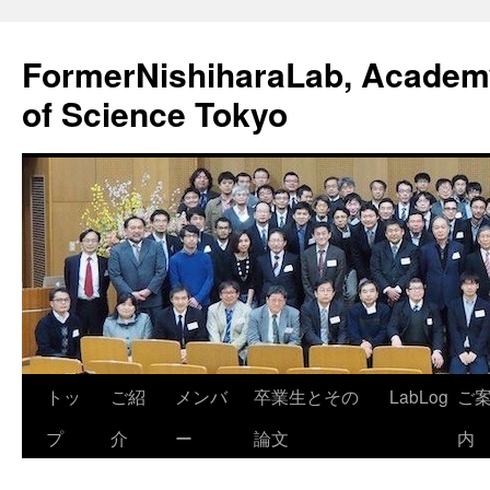
FormerNishiharaLab, Academy 
of Science Tokyo
コ
トッ
ご紹
メンバ
卒業生とその
LabLog
ご
ン
プ
介
ー
論文
内
テ