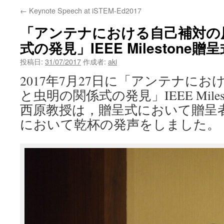
←
Keynote Speech at iSTEM-Ed2017
ン
「アンテナにおける自己補対の
ツ
式の発見」IEEE Milestone贈
へ
投稿日:
31/07/2017
作成者:
aki
ス
2017年7月27日に「アンテナに
キ
と虫明の関係式の発見」IEEE Mile
西原教授は，贈呈式において贈呈
ッ
において乾杯の発声をしました。
プ