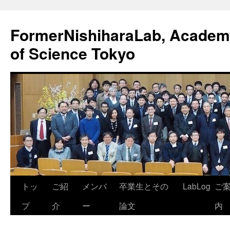
FormerNishiharaLab, Academy 
of Science Tokyo
コ
トッ
ご紹
メンバ
卒業生とその
LabLog
ご
ン
プ
介
ー
論文
内
テ