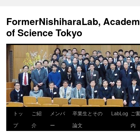
FormerNishiharaLab, Academy 
of Science Tokyo
コ
トッ
ご紹
メンバ
卒業生とその
LabLog
ご
ン
プ
介
ー
論文
内
テ