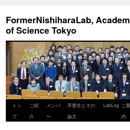
FormerNishiharaLab, Academy 
of Science Tokyo
コ
トッ
ご紹
メンバ
卒業生とその
LabLog
ご
ン
プ
介
ー
論文
内
テ