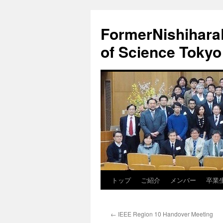
FormerNishiharaL
of Science Tokyo
トップ
ご紹介
メンバー
卒業
コ
ン
←
IEEE Region 10 Handover Meeting
テ