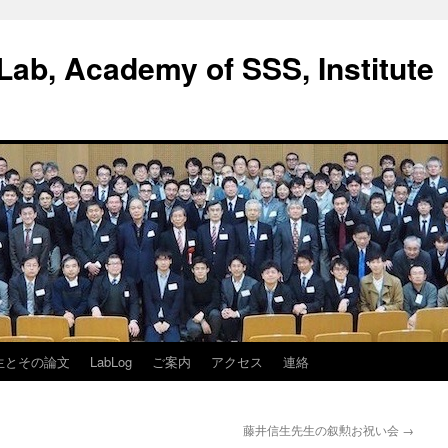
ab, Academy of SSS, Institute
生とその論文
LabLog
ご案内
アクセス
連絡
藤井信生先生の叙勲お祝い会
→