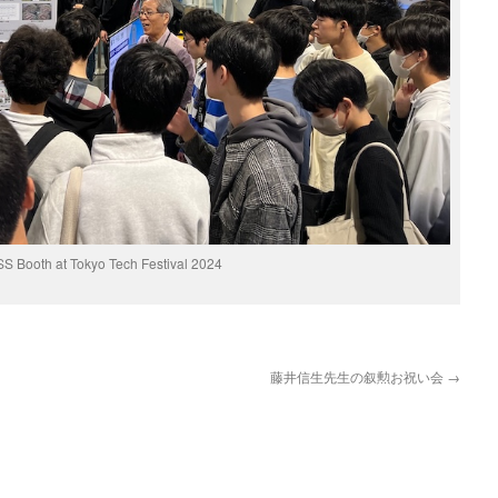
S Booth at Tokyo Tech Festival 2024
藤井信生先生の叙勲お祝い会
→