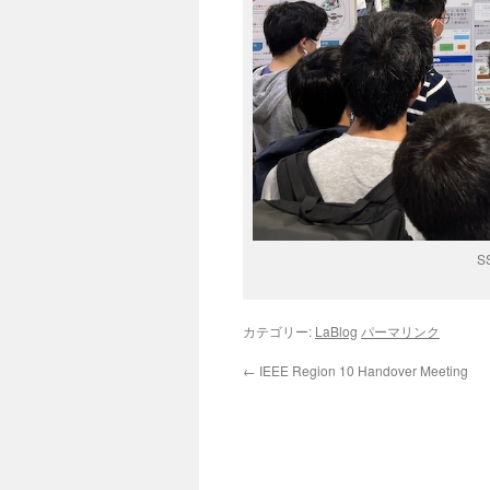
SS
カテゴリー:
LaBlog
パーマリンク
←
IEEE Region 10 Handover Meeting