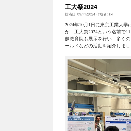
工大祭2024
ン
投稿日:
09/11/2024
作成者:
aki
ツ
2024年10月1日に東京工業
へ
が，工大祭2024という名前で
越教育院も展示を行い，多くの
ス
ールドなどの活動を紹介しまし
キ
ッ
プ