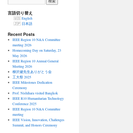
言語切り替え
English
日本語
Recent Posts
IEEE Region 10 N&A Committee
meeting 2026
Homecoming Day on Saturday, 23
May 2026
IEEE Region 10 Annual General
Meeting 2026
柳沢健先生ありがとう会
工大祭 2025
IEEE Milestones Dedication
Ceremony
Prof. Nishihara visited Bangkok
IEEE R10 Humanitarian Technology
Conference 2025
IEEE Region 10 N&A Committee
meeting
IEEE Vision, Innovation, Challenges
Summit, and Honors Ceremony