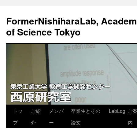
FormerNishiharaLab, Academy 
of Science Tokyo
コ
トッ
ご紹
メンバ
卒業生とその
LabLog
ご
ン
プ
介
ー
論文
内
テ