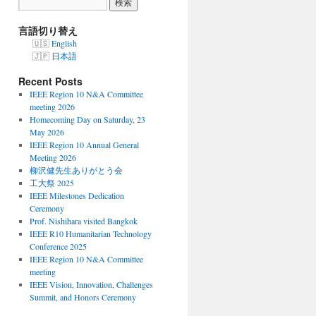
言語切り替え
English
日本語
Recent Posts
IEEE Region 10 N&A Committee
meeting 2026
Homecoming Day on Saturday, 23
May 2026
IEEE Region 10 Annual General
Meeting 2026
柳沢健先生ありがとう会
工大祭 2025
IEEE Milestones Dedication
Ceremony
Prof. Nishihara visited Bangkok
IEEE R10 Humanitarian Technology
Conference 2025
IEEE Region 10 N&A Committee
meeting
IEEE Vision, Innovation, Challenges
Summit, and Honors Ceremony