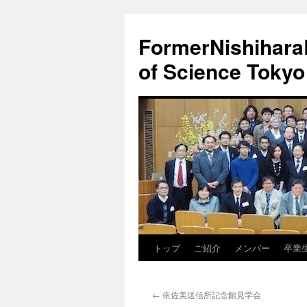
FormerNishiharaL
of Science Tokyo
トップ
ご紹介
メンバー
卒業
コ
ン
←
依佐美送信所記念館見学会
テ