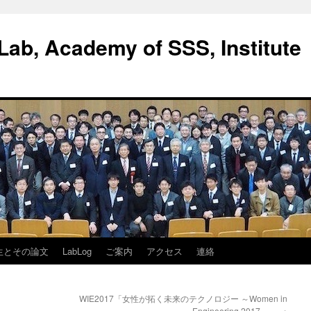
ab, Academy of SSS, Institute
生とその論文
LabLog
ご案内
アクセス
連絡
WIE2017「女性が拓く未来のテクノロジー ～Women in
Engineering 2017～」
→