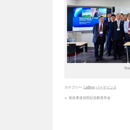
Tea
カテゴリー:
LaBlog
パーマリンク
←
依佐美送信所記念館見学会