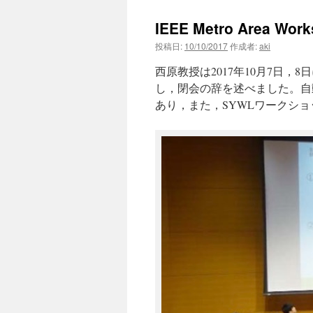
ン
IEEE Metro Area Work
ツ
投稿日:
10/10/2017
作成者:
aki
西原教授は2017年10月7日，8日に中
へ
し，閉会の辞を述べました。自
ス
あり，また，SYWLワークショ
キ
ッ
プ