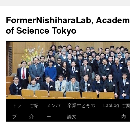
FormerNishiharaLab, Academy 
of Science Tokyo
コ
トッ
ご紹
メンバ
卒業生とその
LabLog
ご
ン
プ
介
ー
論文
内
テ