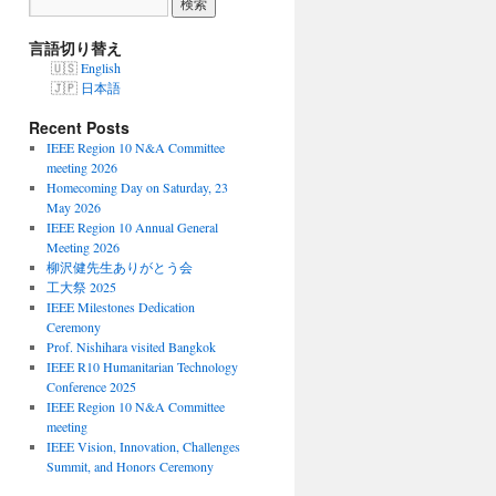
言語切り替え
English
日本語
Recent Posts
IEEE Region 10 N&A Committee
meeting 2026
Homecoming Day on Saturday, 23
May 2026
IEEE Region 10 Annual General
Meeting 2026
柳沢健先生ありがとう会
工大祭 2025
IEEE Milestones Dedication
Ceremony
Prof. Nishihara visited Bangkok
IEEE R10 Humanitarian Technology
Conference 2025
IEEE Region 10 N&A Committee
meeting
IEEE Vision, Innovation, Challenges
Summit, and Honors Ceremony