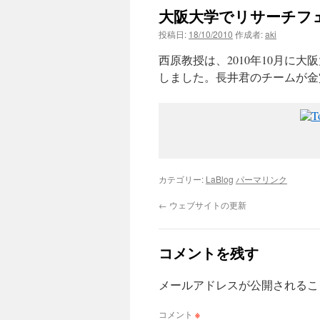
大阪大学でリサーチフェ
ン
投稿日:
18/10/2010
作成者:
aki
ツ
西原教授は、2010年10月に
へ
しました。長井君のチームが金
ス
キ
ッ
カテゴリー:
LaBlog
パーマリンク
プ
←
ウェブサイトの更新
コメントを残す
メールアドレスが公開されるこ
コメント
※