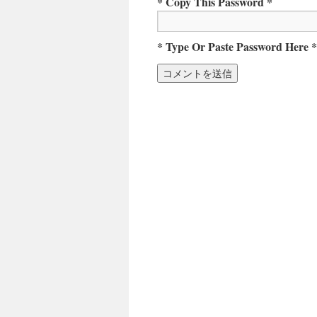
* Copy This Password *
* Type Or Paste Password Here *