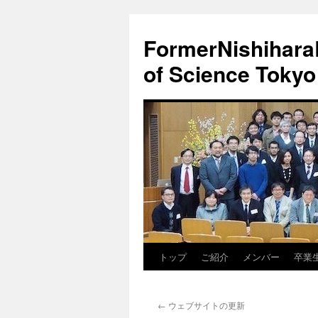
FormerNishiharaL
of Science Tokyo
トップ
ご紹介
メンバー
卒業
コ
ン
←
ウェブサイトの更新
テ